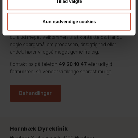
Tillad valgte
Kontakt os og bestil en tid
Kun nødvendige cookies
Ønsker du at bestille en tid til inseminering af hund, er
du altid meget velkommen til at kontakte os. Har du
nogle spørgsmål om processen, drægtighed eller
andet, hører vi også meget gerne fra dig.​
Kontakt os på telefon
49 20 10 47
eller udfyld
formularen, så vender vi tilbage snarest muligt.
Behandlinger
Hornbæk Dyreklinik
Hornbæk Stationsvej 6, 3100 Hornbæk