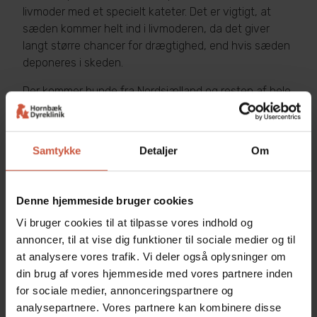
livmoder med et specielt kateter. Det er vigtigt, at
sæden kommer helt ind i livmoderen, da det giver
langt større chancer for drægtighed, end hvis sæden
deponeres i skeden.
Der kommer hunde fra Nordsjælland og resten af hele
Sjælland, da vi har en høj succes rate med
inseminering af hund, og ofte foretages
insemineringen flere dag i træk eller hver anden dag
Samtykke
Detaljer
Om
for at sikre et optimalt resultat.
Hvis du gerne vil vide, om din hund er drægtig, har vi
Denne hjemmeside bruger cookies
også mulighed for at scanne hunhunden for hvalpe.
Dette kan ske, når der er gået ca. 20 dage efter
Vi bruger cookies til at tilpasse vores indhold og
parring/inseminering.
annoncer, til at vise dig funktioner til sociale medier og til
at analysere vores trafik. Vi deler også oplysninger om
din brug af vores hjemmeside med vores partnere inden
for sociale medier, annonceringspartnere og
analysepartnere. Vores partnere kan kombinere disse