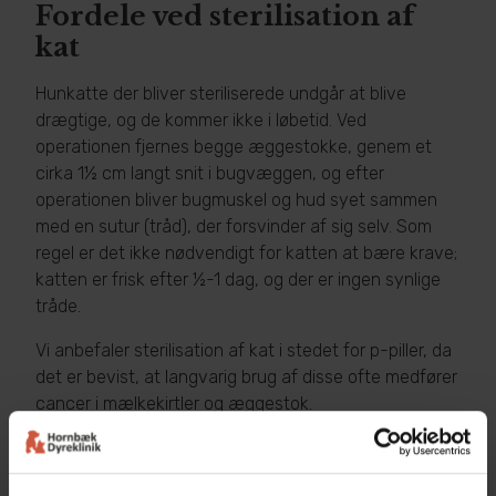
Fordele ved sterilisation af
kat​
Hunkatte der bliver steriliserede undgår at blive
drægtige, og de kommer ikke i løbetid. Ved
operationen fjernes begge æggestokke, genem et
cirka 1½ cm langt snit i bugvæggen, og efter
operationen bliver bugmuskel og hud syet sammen
med en sutur (tråd), der forsvinder af sig selv. Som
regel er det ikke nødvendigt for katten at bære krave;
katten er frisk efter ½-1 dag, og der er ingen synlige
tråde.
Vi anbefaler sterilisation af kat i stedet for p-piller, da
det er bevist, at langvarig brug af disse ofte medfører
cancer i mælkekirtler og æggestok.​
Fordele ved kastration af kat