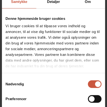
Samtykke
Detaljer
Om
Når man kastrerer en hankat, undgår man også i stor
udstrækning, at den slås og er væk i dagevis. Der er
ikke mange intakte hankatte der bliver særligt gamle,
Denne hjemmeside bruger cookies
fordi det er et farligt liv at strejfe omkring og slås.
Vi bruger cookies til at tilpasse vores indhold og
Desuden opnår man også, at deres urin lugter langt
annoncer, til at vise dig funktioner til sociale medier og til
mindre efter kastration. Ved en kastration af kat
at analysere vores trafik. Vi deler også oplysninger om
fjernes begge testikler.
din brug af vores hjemmeside med vores partnere inden
for sociale medier, annonceringspartnere og
analysepartnere. Vores partnere kan kombinere disse
Øremærkning i forbindelse
data med andre oplysninger, du har givet dem, eller som
med kastration eller
de har indsamlet fra din brug af deres tjenester.
sterilisation
Samtykkevalg
​Mange vælger også at få deres kat øremærket i
Nødvendig
forbindelse med en kastration af kat. På Hornbæk
Dyreklinik øremærker vi gratis, det eneste du betaler
er registrering af nummeret, som koster 145 kr. til
Præferencer
Katteregisteret.